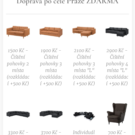
Praze
Doprava po celé
ZDARMA
1500 Kč -
1900 Kč -
2100 Kč -
2900 Kč -
Čištění
Čištění
Čištění
Čištění
pohovky 2
pohovky 3
pohovky 3
pohovky 4
místa
místa
místa "L"
místa "L"
(rozkládac
(rozkládac
(rozkládac
(rozkládac
í +500 Kč)
í +500 Kč)
í +500 Kč)
í +500 Kč)
3300 Kč -
3700 Kč -
Individuál
700 Kč -