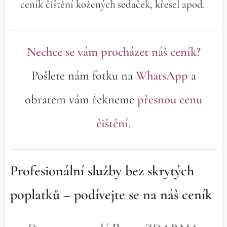
ceník čištění kožených sedaček, křesel apod.
Nechce se vám procházet náš ceník?
Pošlete nám fotku na
WhatsApp
a
obratem vám řekneme
přesnou cenu
čištění.
Profesionální služby bez skrytých
poplatků – podívejte se na náš ceník