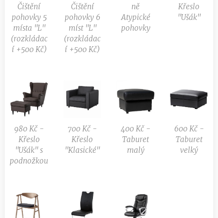
Čištění
Čištění
ně
Křeslo
pohovky 5
pohovky 6
Atypické
"Ušák"
místa "L"
míst "L"
pohovky
(rozkládac
(rozkládac
í +500 Kč)
í +500 Kč)
980 Kč -
700 Kč -
400 Kč -
600 Kč -
Křeslo
Křeslo
Taburet
Taburet
"Ušák" s
"Klasické"
malý
velký
podnožkou