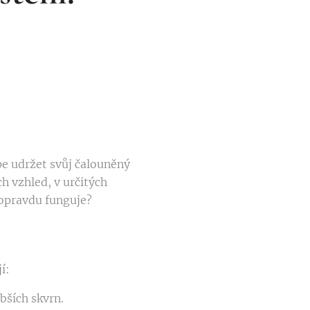
pe udržet svůj čalouněný
 vzhled, v určitých
o opravdu funguje?
í:
bších skvrn.