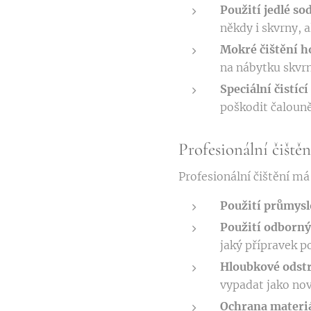
Použití jedlé so
někdy i skvrny, 
Mokré čištění 
na nábytku skvrn
Speciální čistíc
poškodit čalouně
Profesionální čiště
Profesionální čištění m
Použití průmysl
Použití odborný
jaký přípravek p
Hloubkové odst
vypadat jako nov
Ochrana materi