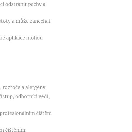
i odstranit pachy a
stoty a může zanechat
vné aplikace mohou
 roztoče a alergeny.
ístup, odborníci vědí,
rofesionálním čištění
m čištěním.