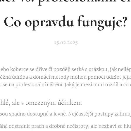
Co opravdu funguje?
05.02.2025
bo koberce se dříve či později setká s otázkou, jak nejlé
běžná údržba a domácí metody mohou pomoci udržet jejich
t se na profesionální čištění. Jaký je mezi nimi rozdíl a c
chlé, ale s omezeným účinkem
sou snadno dostupné a levné. Nejčastější postupy zahrnuj
á odstranit prach a drobné nečistoty, ale nezbaví se hlu