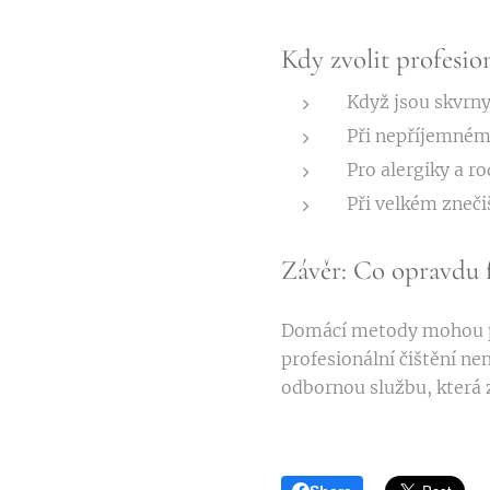
Kdy zvolit profesion
Když jsou skvrny
Při nepříjemném
Pro alergiky a r
Při velkém zneč
Závěr: Co opravdu 
Domácí metody mohou po
profesionální čištění ne
odbornou službu, která za