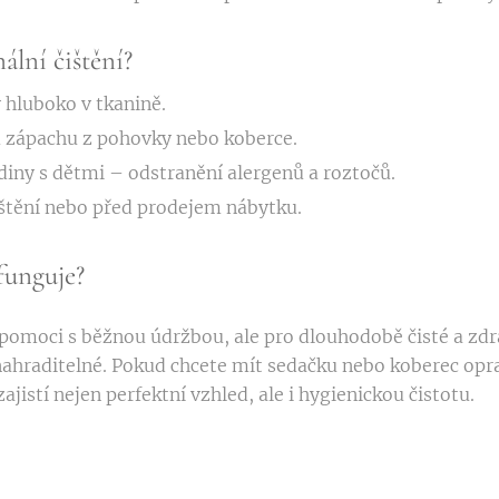
ální čištění?
 hluboko v tkanině.
 zápachu z pohovky nebo koberce.
odiny s dětmi – odstranění alergenů a roztočů.
ištění nebo před prodejem nábytku.
funguje?
moci s běžnou údržbou, ale pro dlouhodobě čisté a zdra
nahraditelné. Pokud chcete mít sedačku nebo koberec opra
jistí nejen perfektní vzhled, ale i hygienickou čistotu.