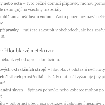
dy nebo octa
– tyto běžné domácí přípravky mohou pomoc
ale nefungují na všechny materiály.
houbičkou a mýdlovou vodou
– často pouze rozmazá neči
y.
í přípravky
– můžete zakoupit v obchodech, ale bez sprá
ní.
ní: Hloubkové a efektivní
á několik výhod oproti domácímu:
ových extrakčních strojů
– hloubkově odstraní nečistoty,
ch čistících prostředků
– každý materiál vyžaduje jiný př
oužít.
ranění skvrn
– špinavá pohovka nebo koberec mohou po p
é.
álu
– odborníci předchází poškození čalounění nesprávný