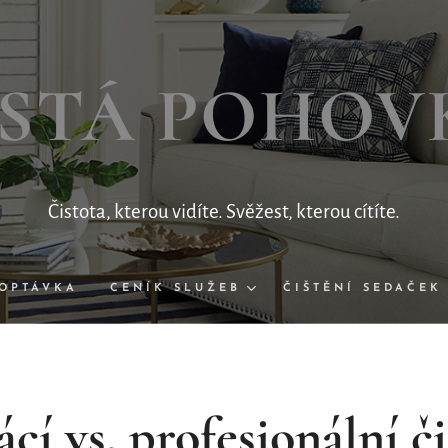
ISTÁ
POHOV
Čistota, kterou vidíte. Svěžest, kterou cítíte.
OPTÁVKA
CENÍK SLUŽEB
ČIŠTĚNÍ SEDAČEK
í vs. profesionální či