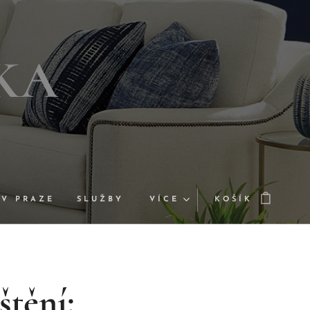
KA
 V PRAZE
SLUŽBY
VÍCE
KOŠÍK
štění: